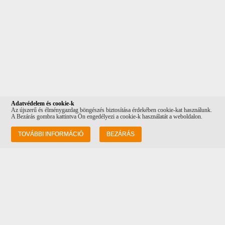
Adatvédelem és cookie-k
Az újszerű és élménygazdag böngészés biztosítása érdekében cookie-kat használunk.
A Bezárás gombra kattintva Ön engedélyezi a cookie-k használatát a weboldalon.
Információk
TOVÁBBI INFORMÁCIÓ
BEZÁRÁS
Rólunk
Szállítás
Adatvédelem
ÁSZF
Vásárlási feltételek