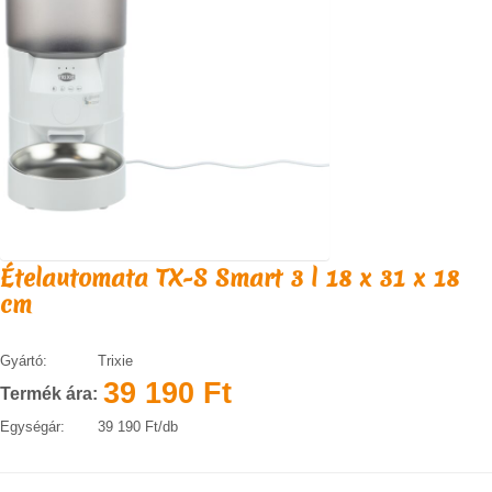
KAPCSOLAT
SZÁLLÍTÁSI INFORMÁCIÓK
VÁSÁRLÁSI FELTÉTELEK
Ételautomata TX-S Smart 3 l 18 x 31 x 18
cm
Gyártó:
Trixie
39 190 Ft
Termék ára:
Egységár:
39 190 Ft/db