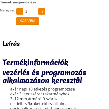
Termék megrendelése
Mennyiség:
-
+
KOSÁRBA
Leírás
Termékinformációk
vezérlés és programozás
alkalmazáson keresztül
akár napi 10 étkezés programozása
akár 3 liter száraz takarmányhoz
3–12 mm átmérőjű száraz
eledelhez/krokettekhez alkalmas
opcionálisan rögzített hangüzenet is