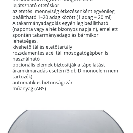
lejátszható etetéskor
az etetési mennyiség étkezésenként egyénileg
beállítható 1–20 adag között (1 adag = 20 ml)
A takarmányadagolás egyénileg beállítható
(naponta vagy a hét bizonyos napjain), emellett
spontán takarmányadagolás bármikor
lehetséges.
kivehető tál és etetőtartály
rozsdamentes acél tál, mosogatógépben is
használható
opcionális elemek biztosítják a tápellátást
áramkimaradás esetén (3 db D monoelem nem
tartozék)
automatikus biztonsági zár
műanyag (ABS)