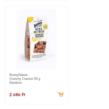
BunnyNature
Crunchy Cracker 50 g
Banános
2 090 Ft