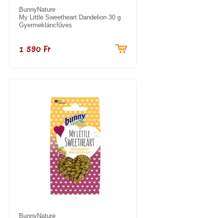
BunnyNature
My Little Sweetheart Dandelion 30 g
Gyermekláncfűves
1 590 Ft
BunnyNature