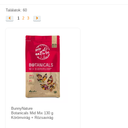
KAPCSOLAT
SZÁLLÍTÁSI INFORMÁCIÓK
Találatok: 60
1
2
3
VÁSÁRLÁSI FELTÉTELEK
BunnyNature
Botanicals Mid Mix 130 g
Körömvirág + Rózsavirág