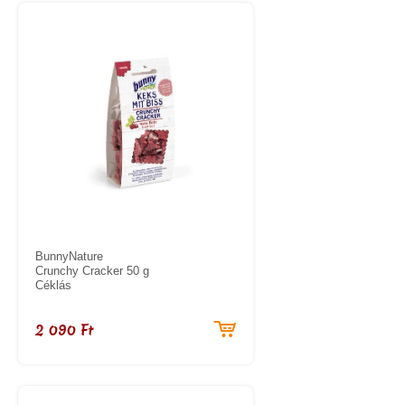
BunnyNature
Crunchy Cracker 50 g
Céklás
2 090 Ft