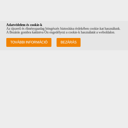
Adatvédelem és cookie-k
Az újszerű és élménygazdag böngészés biztosítása érdekében cookie-kat használunk.
A Bezárás gombra kattintva Ön engedélyezi a cookie-k használatát a weboldalon.
Információk
TOVÁBBI INFORMÁCIÓ
BEZÁRÁS
Rólunk
Szállítás
Adatvédelem
ÁSZF
Vásárlási feltételek
Kapcsolat
Cím: 1082 Budapest Futó utca 34-36, a
Costa Coffee mellett!
Tel: +36 20 232 0512