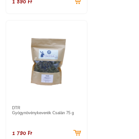
1 590 Ft
DTR
Gyógynövénykeverék Csalán 75 g
1 790 Ft