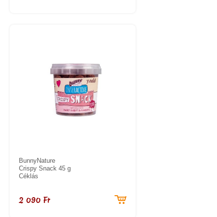
BunnyNature
Crispy Snack 45 g
Céklás
2 090 Ft