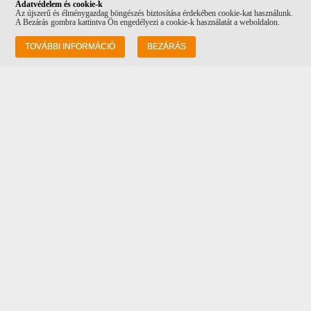
Adatvédelem és cookie-k
Az újszerű és élménygazdag böngészés biztosítása érdekében cookie-kat használunk.
A Bezárás gombra kattintva Ön engedélyezi a cookie-k használatát a weboldalon.
Információk
TOVÁBBI INFORMÁCIÓ
BEZÁRÁS
Rólunk
Szállítás
Adatvédelem
ÁSZF
Vásárlási feltételek
Kapcsolat
Cím: 1082 Budapest Futó utca 34-36, a
Costa Coffee mellett!
Tel: +36 20 232 0512
Email:
info@corvinpetshop.hu
Adataim