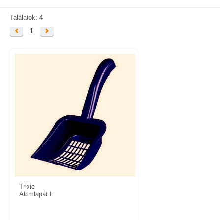
KAPCSOLAT
SZÁLLÍTÁSI INFORMÁCIÓK
Találatok: 4
1
VÁSÁRLÁSI FELTÉTELEK
Trixie
Alomlapát L