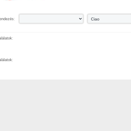
endezés:
alálatok:
alálatok: