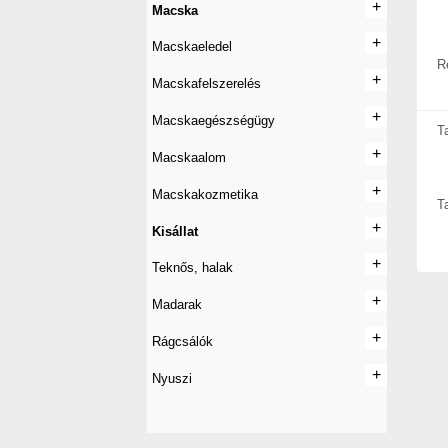
+
+
Macska
+
+
Macskaeledel
R
+
+
Macskafelszerelés
+
+
Macskaegészségügy
T
+
+
Macskaalom
+
+
Macskakozmetika
T
+
+
Kisállat
+
+
Teknős, halak
+
+
Madarak
+
+
Rágcsálók
+
+
Nyuszi