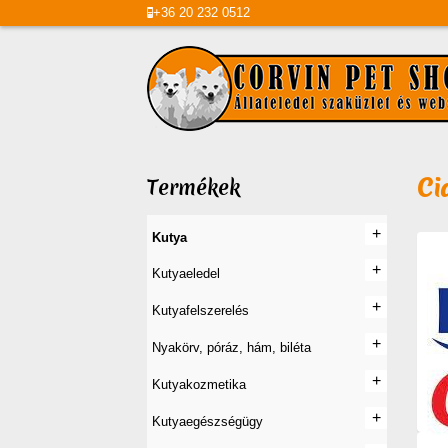
+36
20
232 0512
Ci
Termékek
+
+
Kutya
+
+
Kutyaeledel
+
+
Kutyafelszerelés
+
+
Nyakörv, póráz, hám, biléta
+
+
Kutyakozmetika
+
+
Kutyaegészségügy