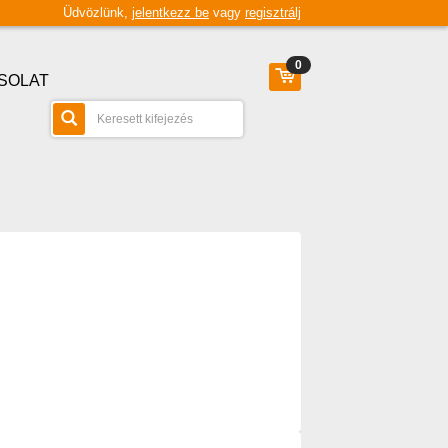
Üdvözlünk,
jelentkezz be
vagy
regisztrálj
0
SOLAT