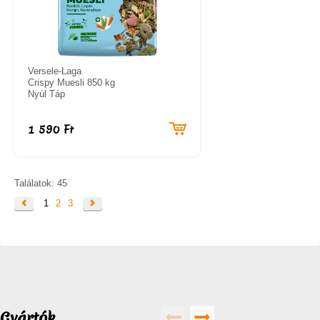
Versele-Laga
Crispy Muesli 850 kg
Nyúl Táp
1 590 Ft
Találatok: 45
1
2
3
Gyártók