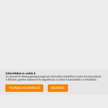
Adatvédelem és cookie-k
Az újszerű és élménygazdag böngészés biztosítása érdekében cookie-kat használunk.
A Bezárás gombra kattintva Ön engedélyezi a cookie-k használatát a weboldalon.
Információk
TOVÁBBI INFORMÁCIÓ
BEZÁRÁS
Rólunk
Szállítás