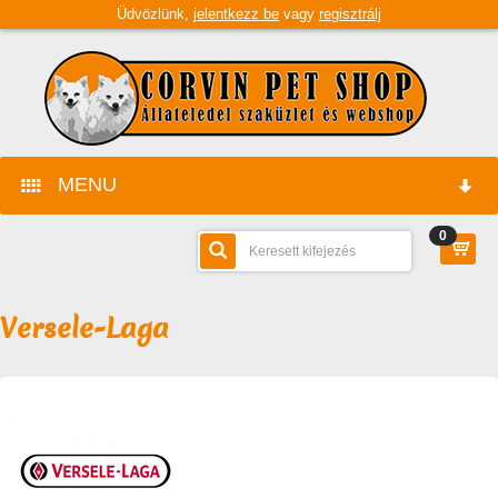
Üdvözlünk,
jelentkezz be
vagy
regisztrálj
MENU
0
FŐOLDAL
GYÁRTÓK
Versele-Laga
TERMÉKEK
CÉGÜNK
ÜZLETÜNK
CÉGINFORMÁCIÓK