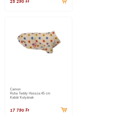
25 290 Ft
Camon
Ruha Teddy Hossza:45 cm
Kabát Kutyának
17 790 Ft