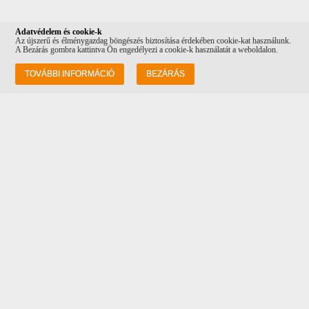
Adatvédelem és cookie-k
Az újszerű és élménygazdag böngészés biztosítása érdekében cookie-kat használunk.
A Bezárás gombra kattintva Ön engedélyezi a cookie-k használatát a weboldalon.
Információk
TOVÁBBI INFORMÁCIÓ
BEZÁRÁS
Rólunk
Szállítás
Adatvédelem
ÁSZF
Vásárlási feltételek
Kapcsolat
Cím: 1082 Budapest Futó utca 34-36, a
Costa Coffee mellett!
Tel: +36 20 232 0512
Email:
info@corvinpetshop.hu