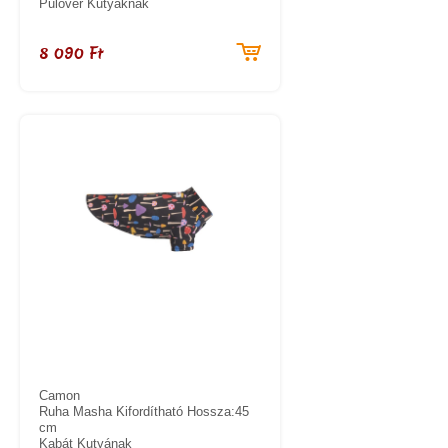
Pulóver Kutyáknak
8 090 Ft
Camon
Ruha Masha Kifordítható Hossza:45
cm
Kabát Kutyának