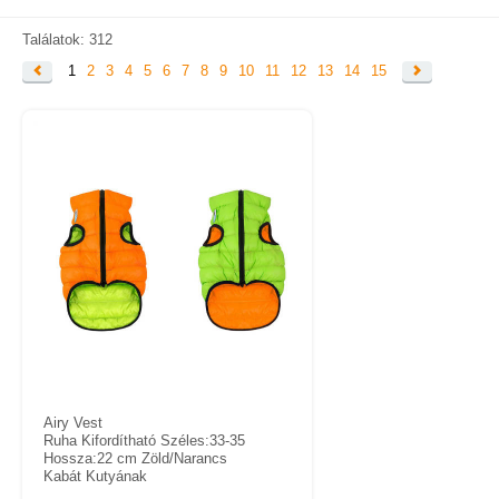
KAPCSOLAT
SZÁLLÍTÁSI INFORMÁCIÓK
Találatok: 312
1
2
3
4
5
6
7
8
9
10
11
12
13
14
15
VÁSÁRLÁSI FELTÉTELEK
Airy Vest
Ruha Kifordítható Széles:33-35
Hossza:22 cm Zöld/Narancs
Kabát Kutyának