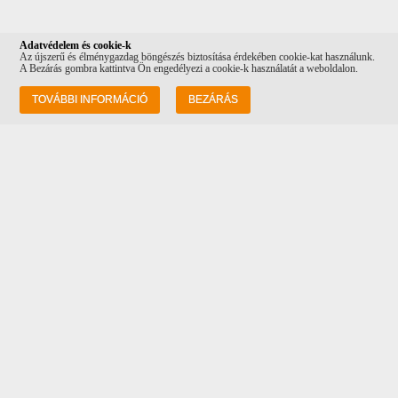
Adatvédelem és cookie-k
Az újszerű és élménygazdag böngészés biztosítása érdekében cookie-kat használunk.
A Bezárás gombra kattintva Ön engedélyezi a cookie-k használatát a weboldalon.
Információk
TOVÁBBI INFORMÁCIÓ
BEZÁRÁS
Rólunk
Szállítás
Adatvédelem
ÁSZF
Vásárlási feltételek
Kapcsolat
Cím: 1082 Budapest Futó utca 34-36, a
Costa Coffee mellett!
Tel: +36 20 232 0512
Email:
info@corvinpetshop.hu