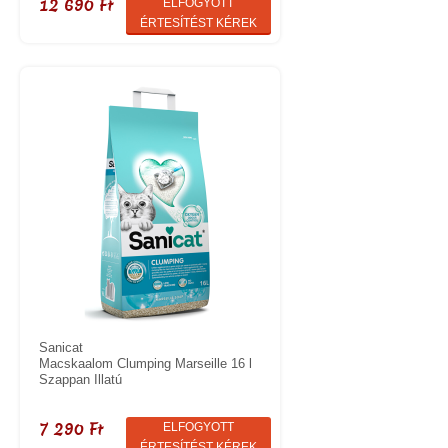
12 690 Ft
ELFOGYOTT
ÉRTESÍTÉST KÉREK
Sanicat
Macskaalom Clumping Marseille 16 l
Szappan Illatú
7 290 Ft
ELFOGYOTT
ÉRTESÍTÉST KÉREK