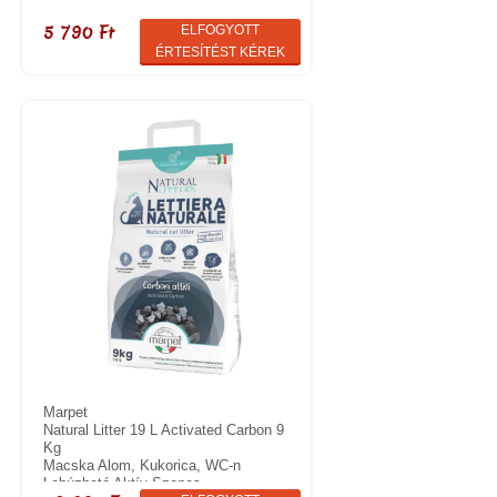
5 790 Ft
ELFOGYOTT
ÉRTESÍTÉST KÉREK
Marpet
Natural Litter 19 L Activated Carbon 9
Kg
Macska Alom, Kukorica, WC-n
Lehúzható Aktív Szenes