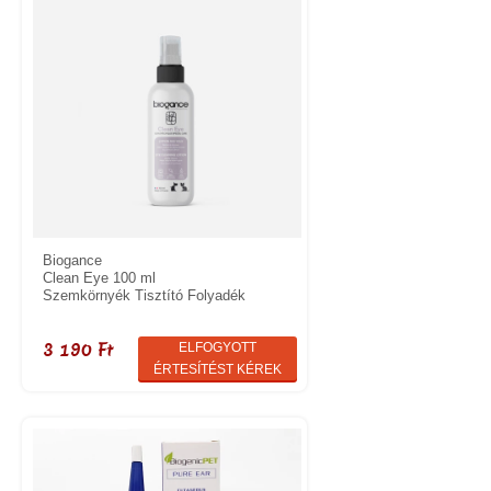
Biogance
Clean Eye 100 ml
Szemkörnyék Tisztító Folyadék
3 190 Ft
ELFOGYOTT
ÉRTESÍTÉST KÉREK