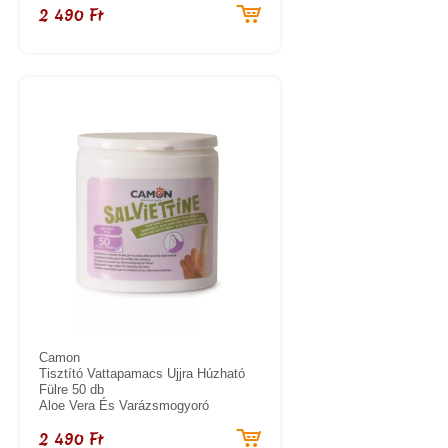
2 490 Ft
Camon
Tisztító Vattapamacs Ujjra Húzható
Fülre 50 db
Aloe Vera És Varázsmogyoró
2 490 Ft