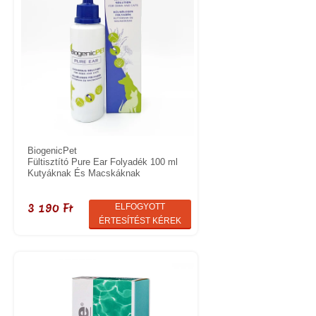
BiogenicPet
Fültisztító Pure Ear Folyadék 100 ml
Kutyáknak És Macskáknak
3 190 Ft
ELFOGYOTT
ÉRTESÍTÉST KÉREK