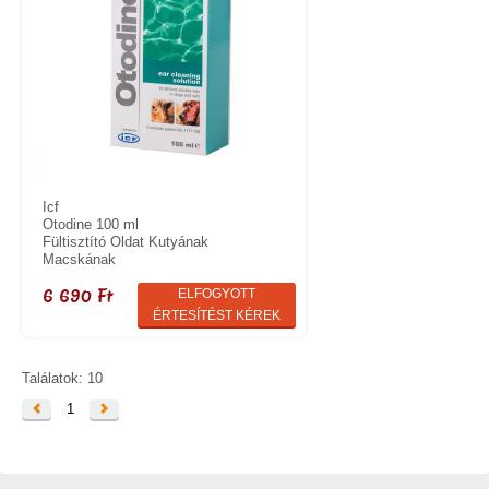
Icf
Otodine 100 ml
Fültisztító Oldat Kutyának
Macskának
6 690 Ft
ELFOGYOTT
ÉRTESÍTÉST KÉREK
Találatok: 10
1