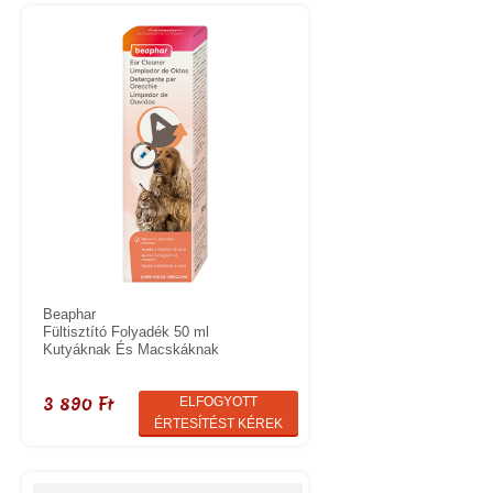
Beaphar
Fültisztító Folyadék 50 ml
Kutyáknak És Macskáknak
3 890 Ft
ELFOGYOTT
ÉRTESÍTÉST KÉREK