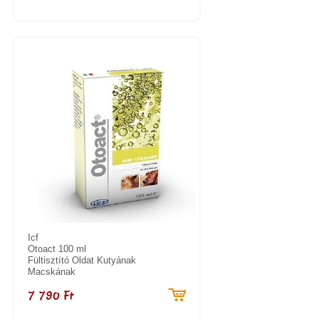
Icf
Otoact 100 ml
Fültisztító Oldat Kutyának
Macskának
7 790 Ft