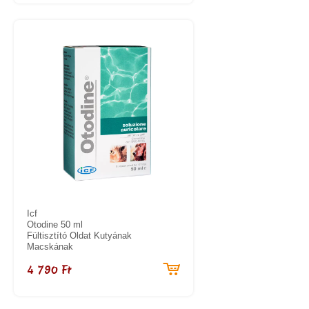
Icf
Otodine 50 ml
Fültisztító Oldat Kutyának
Macskának
4 790 Ft