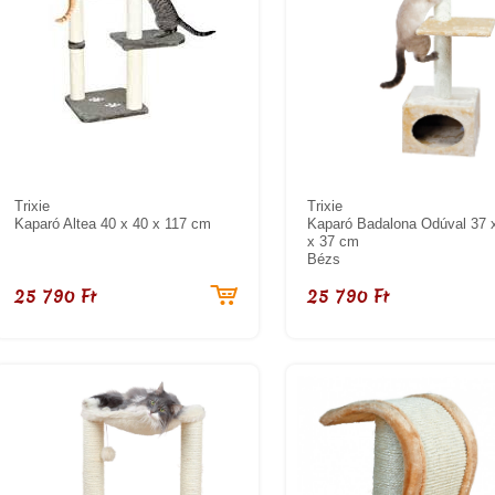
Trixie
Trixie
Kaparó Altea 40 x 40 x 117 cm
Kaparó Badalona Odúval 37 
x 37 cm
Bézs
25 790 Ft
25 790 Ft