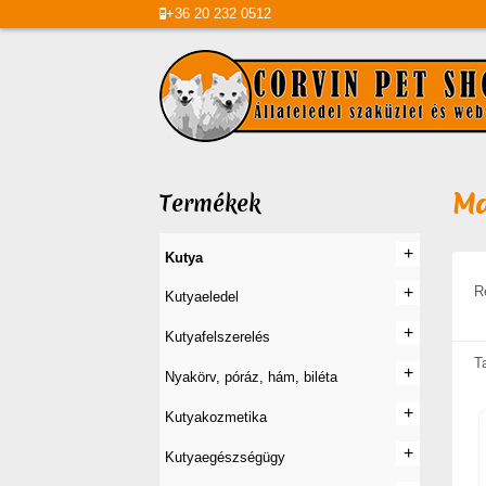
+36
20
232 0512
Ma
Termékek
+
+
Kutya
R
+
+
Kutyaeledel
+
+
Kutyafelszerelés
T
+
+
Nyakörv, póráz, hám, biléta
+
+
Kutyakozmetika
+
+
Kutyaegészségügy