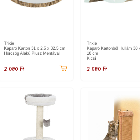
Trixie
Trixie
Kaparó Karton 31 x 2,5 x 32,5 cm
Kaparó Kartonból Hullám 38 
Hörcsög Alakú Plusz Mentával
18 cm
Kicsi
2 090 Ft
2 690 Ft