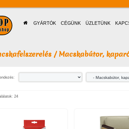
GYÁRTÓK
CÉGÜNK
ÜZLETÜNK
KAPC
cskafelszerelés / Macskabútor, kapar
endezés:
alálatok: 24