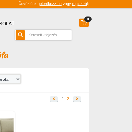
Üdvözlünk,
jelentkezz be
vagy
regisztrálj
0
SOLAT
ófa
1
2