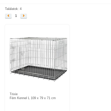
KAPCSOLAT
SZÁLLÍTÁSI INFORMÁCIÓK
Találatok: 4
1
VÁSÁRLÁSI FELTÉTELEK
Trixie
Fém Kennel L 109 x 79 x 71 cm