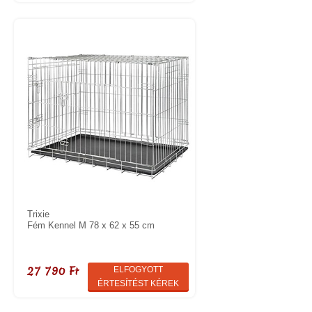
Trixie
Fém Kennel M 78 x 62 x 55 cm
27 790 Ft
ELFOGYOTT
ÉRTESÍTÉST KÉREK