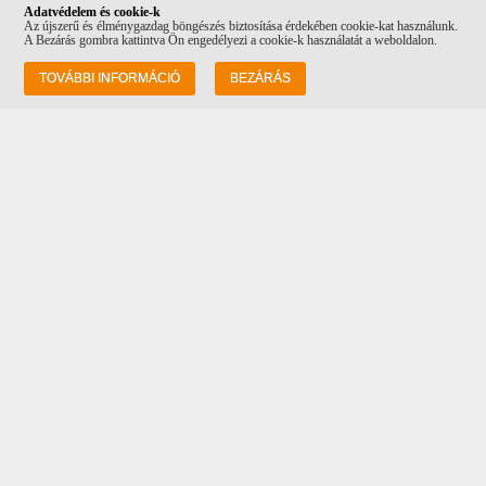
Adatvédelem és cookie-k
Az újszerű és élménygazdag böngészés biztosítása érdekében cookie-kat használunk.
A Bezárás gombra kattintva Ön engedélyezi a cookie-k használatát a weboldalon.
Információk
TOVÁBBI INFORMÁCIÓ
BEZÁRÁS
Rólunk
Szállítás
Adatvédelem
ÁSZF
Vásárlási feltételek
Kapcsolat
Cím: 1082 Budapest Futó utca 34-36, a
Costa Coffee mellett!
Tel: +36 20 232 0512
Email:
info@corvinpetshop.hu
Adataim