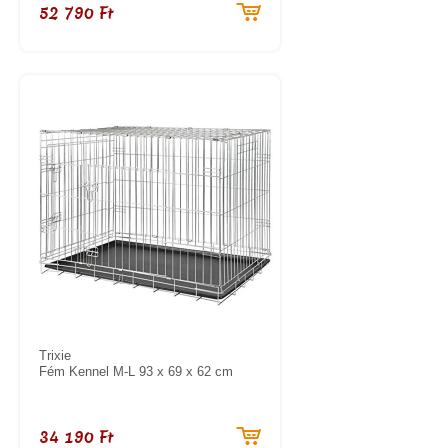
52 790 Ft
Trixie
Fém Kennel M-L 93 x 69 x 62 cm
34 190 Ft