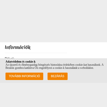
Információk
Rólunk
Adatvédelem és cookie-k
Az újszerű és élménygazdag böngészés biztosítása érdekében cookie-kat használunk. A
Szállítás
Bezárás gombra kattintva Ön engedélyezi a cookie-k használatát a weboldalon.
Adatvédelem
TOVÁBBI INFORMÁCIÓ
BEZÁRÁS
ÁSZF
Vásárlási feltételek
Kapcsolat
Cím: 1082 Budapest Futó utca 34-36, a