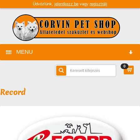
Üdvözlünk,
jelentkezz be
vagy
regisztrálj
MENU
0
FŐOLDAL
GYÁRTÓK
Record
TERMÉKEK
CÉGÜNK
ÜZLETÜNK
CÉGINFORMÁCIÓK