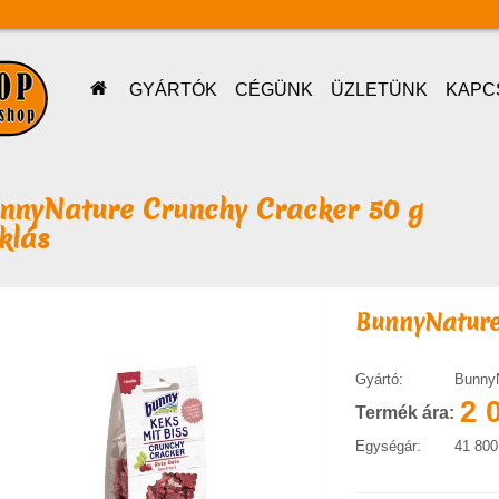
GYÁRTÓK
CÉGÜNK
ÜZLETÜNK
KAPC
nnyNature Crunchy Cracker 50 g
klás
BunnyNature
Gyártó:
Bunny
2 
Termék ára:
Egységár:
41 800