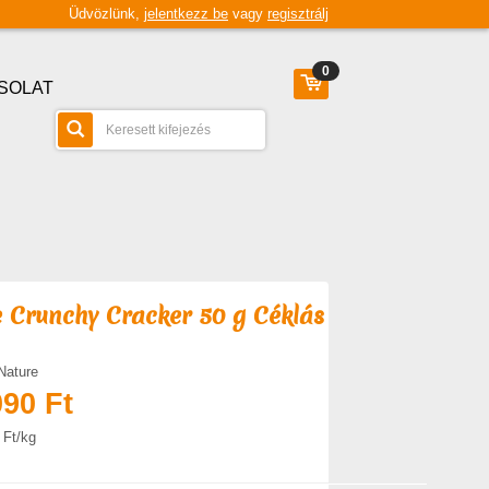
Üdvözlünk,
jelentkezz be
vagy
regisztrálj
0
SOLAT
 Crunchy Cracker 50 g Céklás
Nature
090 Ft
 Ft/kg