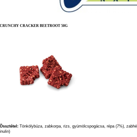
CRUNCHY CRACKER BEETROOT 50G
Össztétel:
Tönkölybúza, zabkorpa, rizs, gyümölcspogácsa, répa (7%), zabhéj k
inulin)