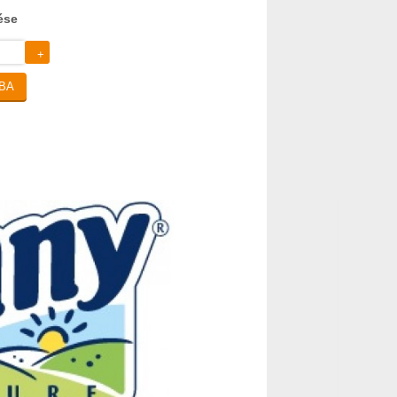
ése
+
BA