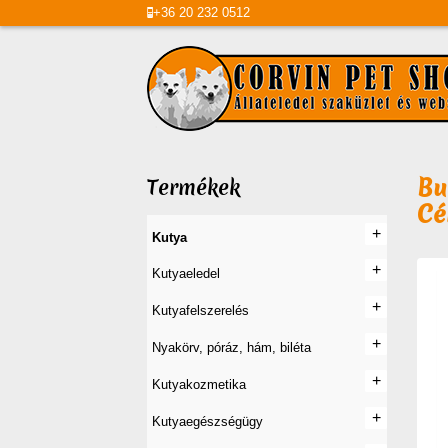
+36
20
232 0512
Bu
Termékek
Cé
+
+
Kutya
+
+
Kutyaeledel
+
+
Kutyafelszerelés
+
+
Nyakörv, póráz, hám, biléta
+
+
Kutyakozmetika
+
+
Kutyaegészségügy