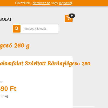
Üdvözlünk,
jelentkezz be
vagy
regisztrálj
0
SOLAT
gcső 250 g
lomfalat Szárított Báránylégcső 250
nn
690 Ft
 Ft/kg