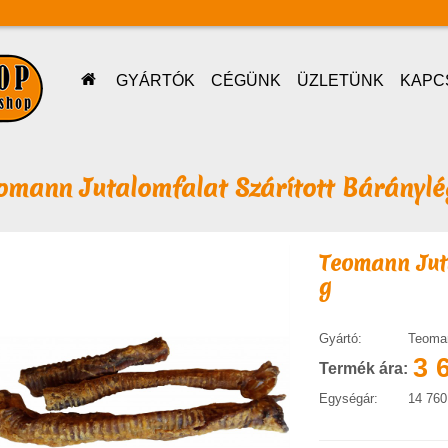
GYÁRTÓK
CÉGÜNK
ÜZLETÜNK
KAPC
omann Jutalomfalat Szárított Báránylé
Teomann Juta
g
Gyártó:
Teoma
3 
Termék ára:
Egységár:
14 760