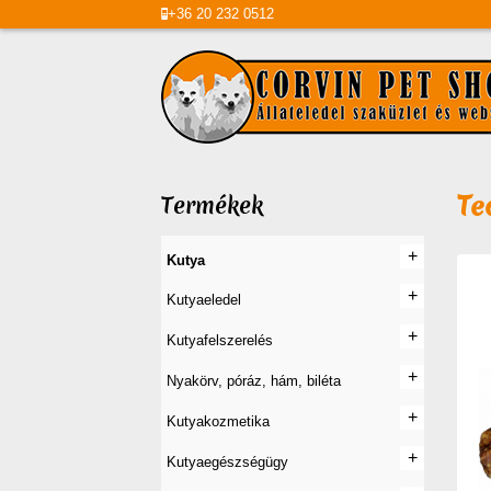
+36
20
232 0512
Te
Termékek
+
+
Kutya
+
+
Kutyaeledel
+
+
Kutyafelszerelés
+
+
Nyakörv, póráz, hám, biléta
+
+
Kutyakozmetika
+
+
Kutyaegészségügy