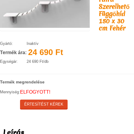
Szerelhető
KAPCSOLAT
SZÁLLÍTÁSI INFORMÁCIÓK
Függőhíd
150 x 30
VÁSÁRLÁSI FELTÉTELEK
cm Fehér
Gyártó:
Inaktív
24 690 Ft
Termék ára:
Egységár:
24 690 Ft/db
Termék megrendelése
ELFOGYOTT!
Mennyiség:
ÉRTESÍTÉST KÉREK
Leírás