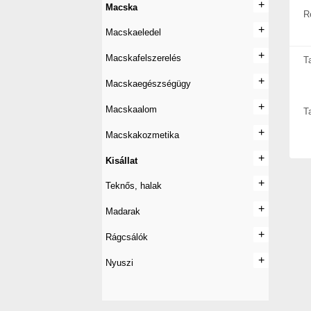
+
+
Macska
R
+
+
Macskaeledel
+
+
Macskafelszerelés
T
+
+
Macskaegészségügy
+
+
Macskaalom
T
+
+
Macskakozmetika
+
+
Kisállat
+
+
Teknős, halak
+
+
Madarak
+
+
Rágcsálók
+
+
Nyuszi