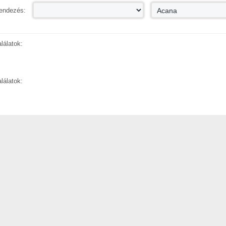
endezés:
alálatok:
alálatok: