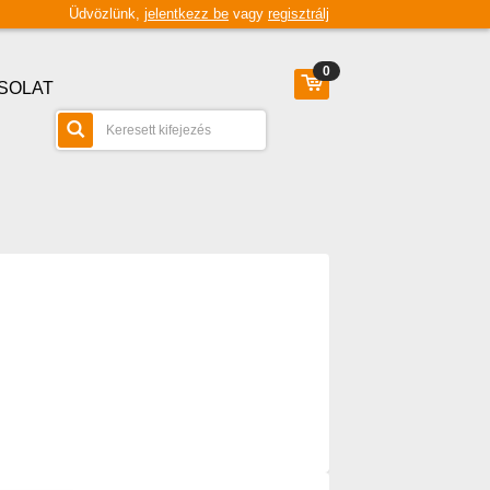
Üdvözlünk,
jelentkezz be
vagy
regisztrálj
0
SOLAT