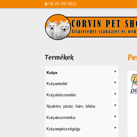
+36
20
232 0512
Pe
Termékek
+
+
Kutya
+
+
Kutyaeledel
+
+
Kutyafelszerelés
+
+
Nyakörv, póráz, hám, biléta
+
+
Kutyakozmetika
+
+
Kutyaegészségügy