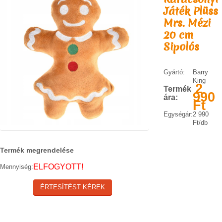
Játék Plüss
KAPCSOLAT
SZÁLLÍTÁSI INFORMÁCIÓK
Mrs. Mézi
20 cm
VÁSÁRLÁSI FELTÉTELEK
Sipolós
Gyártó:
Barry
King
2
Termék
990
ára:
Ft
Egységár:
2 990
Ft/db
Termék megrendelése
ELFOGYOTT!
Mennyiség:
ÉRTESÍTÉST KÉREK