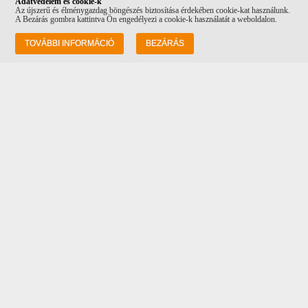
Adatvédelem és cookie-k
Az újszerű és élménygazdag böngészés biztosítása érdekében cookie-kat használunk.
A Bezárás gombra kattintva Ön engedélyezi a cookie-k használatát a weboldalon.
Információk
TOVÁBBI INFORMÁCIÓ
BEZÁRÁS
Rólunk
Szállítás
Adatvédelem
ÁSZF
Vásárlási feltételek
Kapcsolat
Cím: 1082 Budapest Futó utca 34-36, a
Costa Coffee mellett!
Tel: +36 20 232 0512
Email:
info@corvinpetshop.hu
Adataim