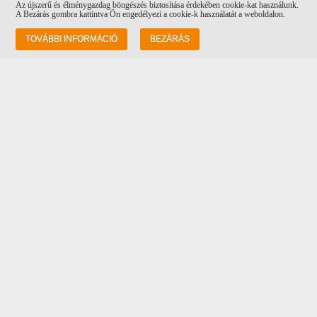
Az újszerű és élménygazdag böngészés biztosítása érdekében cookie-kat használunk.
A Bezárás gombra kattintva Ön engedélyezi a cookie-k használatát a weboldalon.
Információk
TOVÁBBI INFORMÁCIÓ
BEZÁRÁS
Rólunk
Szállítás
Adatvédelem
ÁSZF
Vásárlási feltételek
Kapcsolat
Cím: 1082 Budapest Futó utca 34-36, a
Costa Coffee mellett!
Tel: +36 20 232 0512
Email:
info@corvinpetshop.hu
Adataim