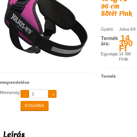
96 cm
KAPCSOLAT
SZÁLLÍTÁSI INFORMÁCIÓK
Sötét Pink
VÁSÁRLÁSI FELTÉTELEK
Gyártó:
Julius-K9
14
Termék
390
ára:
Ft
Egységár:
14 390
Ft/db
Termék
megrendelése
Mennyiség:
-
+
KOSÁRBA
Leírás